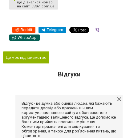
що дізналися номер
на сайті 05361.com.ua
Reddit
Telegram
Viber
WhatsApp
Це моє підприємство
Відгуки
Відгук - це думка або оцінка людей, які бажають
передати досвід або враження іншим
користувачам нашого сайту з обов'язковою
аргументацією залишеного відгука. Це допоможе
багатьом прийняти правильне рішення.
Коментарі призначені для спілкування та
обговорення, а також для роз'яснення питань, що
цікавлять.