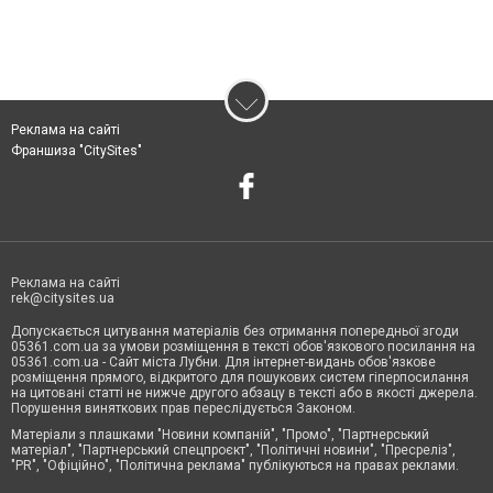
Реклама на сайті
Франшиза "CitySites"
Реклама на сайті
rek@citysites.ua
Допускається цитування матеріалів без отримання попередньої згоди
05361.com.ua за умови розміщення в тексті обов'язкового посилання на
05361.com.ua - Сайт міста Лубни. Для інтернет-видань обов'язкове
розміщення прямого, відкритого для пошукових систем гіперпосилання
на цитовані статті не нижче другого абзацу в тексті або в якості джерела.
Порушення виняткових прав переслідується Законом.
Матеріали з плашками "Новини компаній", "Промо", "Партнерський
матеріал", "Партнерський спецпроєкт", "Політичні новини", "Пресреліз",
"PR", "Офіційно", "Політична реклама" публікуються на правах реклами.