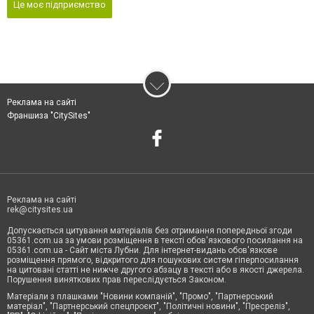
Це моє підприємство
Реклама на сайті
Франшиза "CitySites"
Реклама на сайті
rek@citysites.ua
Допускається цитування матеріалів без отримання попередньої згоди
05361.com.ua за умови розміщення в тексті обов'язкового посилання на
05361.com.ua - Сайт міста Лубни. Для інтернет-видань обов'язкове
розміщення прямого, відкритого для пошукових систем гіперпосилання
на цитовані статті не нижче другого абзацу в тексті або в якості джерела.
Порушення виняткових прав переслідується Законом.
Матеріали з плашками "Новини компаній", "Промо", "Партнерський
матеріал", "Партнерський спецпроєкт", "Політичні новини", "Пресреліз",