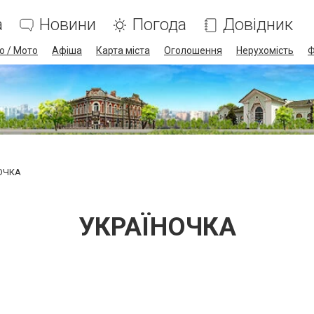
а
Новини
Погода
Довідник
о / Мото
Афіша
Карта міста
Оголошення
Нерухомість
Ф
ОЧКА
УКРАЇНОЧКА