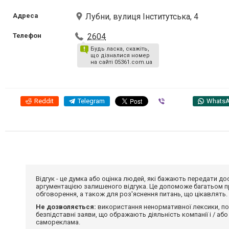
Адреса
Лубни, вулиця Інститутська, 4
Телефон
2604
Будь ласка, скажіть,
що дізналися номер
на сайті 05361.com.ua
Reddit
Telegram
Viber
Whats
Відгук - це думка або оцінка людей, які бажають передати 
аргументацією залишеного відгука. Це допоможе багатьом пр
обговорення, а також для роз'яснення питань, що цікавлять.
Не дозволяється:
використання ненормативної лексики, по
безпідставні заяви, що ображають діяльність компанії і / або
самореклама.