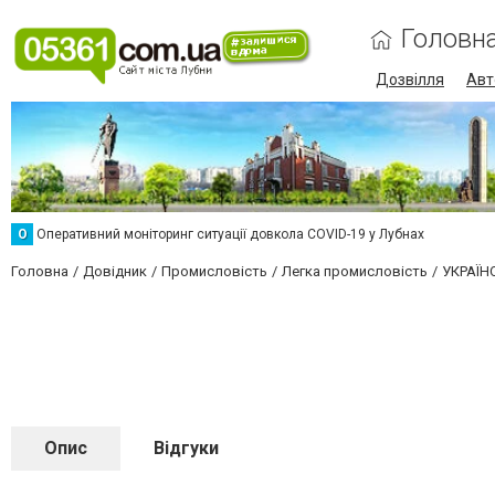
Головн
Дозвілля
Авт
О
Оперативний моніторинг ситуації довкола COVID-19 у Лубнах
Головна
Довідник
Промисловість
Легка промисловість
УКРАЇН
Опис
Відгуки