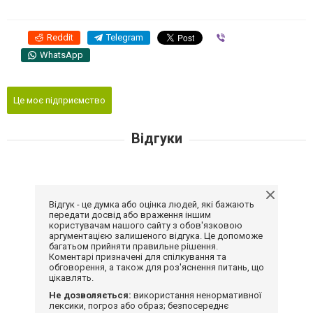
Reddit
Telegram
Viber
WhatsApp
Це моє підприємство
Відгуки
Відгук - це думка або оцінка людей, які бажають
передати досвід або враження іншим
користувачам нашого сайту з обов'язковою
аргументацією залишеного відгука. Це допоможе
багатьом прийняти правильне рішення.
Коментарі призначені для спілкування та
обговорення, а також для роз'яснення питань, що
цікавлять.
Не дозволяється:
використання ненормативної
лексики, погроз або образ; безпосереднє