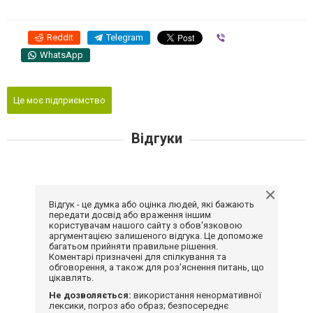
Reddit
Telegram
Viber
WhatsApp
Це моє підприємство
Відгуки
Відгук - це думка або оцінка людей, які бажають
передати досвід або враження іншим
користувачам нашого сайту з обов'язковою
аргументацією залишеного відгука. Це допоможе
багатьом прийняти правильне рішення.
Коментарі призначені для спілкування та
обговорення, а також для роз'яснення питань, що
цікавлять.
Не дозволяється:
використання ненормативної
лексики, погроз або образ; безпосереднє