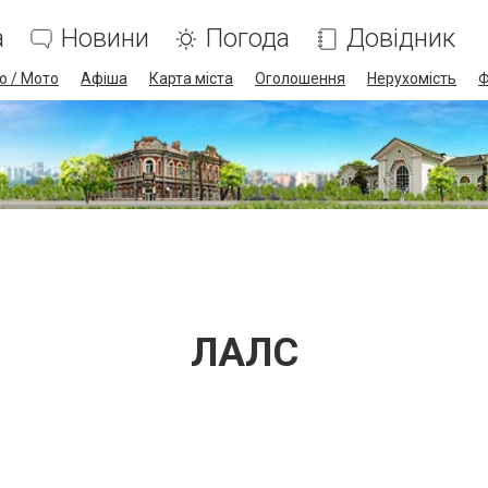
а
Новини
Погода
Довідник
о / Мото
Афіша
Карта міста
Оголошення
Нерухомість
Ф
ЛАЛС