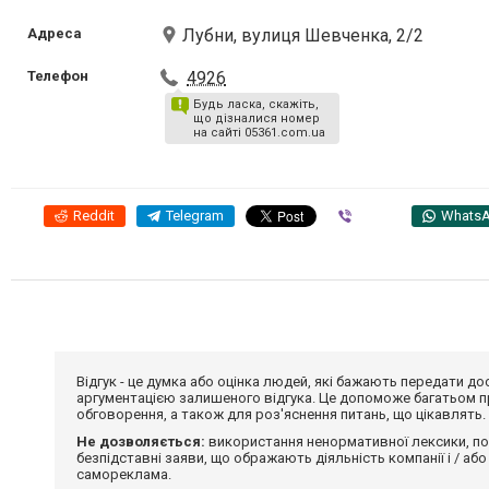
Адреса
Лубни, вулиця Шевченка, 2/2
Телефон
4926
Будь ласка, скажіть,
що дізналися номер
на сайті 05361.com.ua
Reddit
Telegram
Viber
Whats
Відгук - це думка або оцінка людей, які бажають передати 
аргументацією залишеного відгука. Це допоможе багатьом пр
обговорення, а також для роз'яснення питань, що цікавлять.
Не дозволяється:
використання ненормативної лексики, по
безпідставні заяви, що ображають діяльність компанії і / або
самореклама.