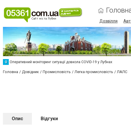
Головн
Дозвілля
Авт
О
Оперативний моніторинг ситуації довкола COVID-19 у Лубнах
Головна
Довідник
Промисловість
Легка промисловість
ЛАЛС
Опис
Відгуки