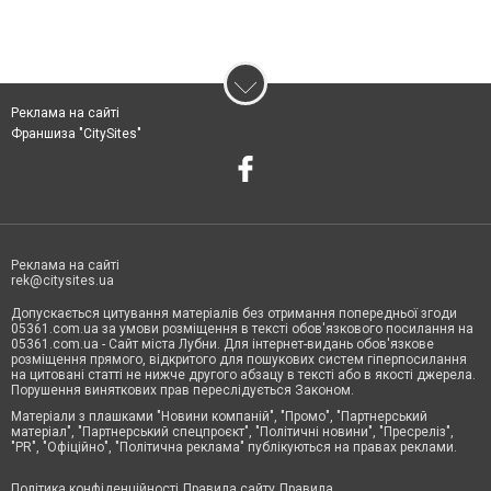
Реклама на сайті
Франшиза "CitySites"
Реклама на сайті
rek@citysites.ua
Допускається цитування матеріалів без отримання попередньої згоди
05361.com.ua за умови розміщення в тексті обов'язкового посилання на
05361.com.ua - Сайт міста Лубни. Для інтернет-видань обов'язкове
розміщення прямого, відкритого для пошукових систем гіперпосилання
на цитовані статті не нижче другого абзацу в тексті або в якості джерела.
Порушення виняткових прав переслідується Законом.
Матеріали з плашками "Новини компаній", "Промо", "Партнерський
матеріал", "Партнерський спецпроєкт", "Політичні новини", "Пресреліз",
"PR", "Офіційно", "Політична реклама" публікуються на правах реклами.
Політика конфіденційності
Правила сайту
Правила