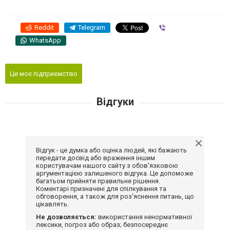
Reddit
Telegram
Viber
WhatsApp
Це моє підприємство
Відгуки
Відгук - це думка або оцінка людей, які бажають
передати досвід або враження іншим
користувачам нашого сайту з обов'язковою
аргументацією залишеного відгука. Це допоможе
багатьом прийняти правильне рішення.
Коментарі призначені для спілкування та
обговорення, а також для роз'яснення питань, що
цікавлять.
Не дозволяється:
використання ненормативної
лексики, погроз або образ; безпосереднє