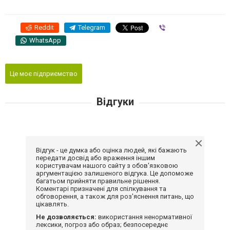
Reddit
Telegram
Viber
WhatsApp
Це моє підприємство
Відгуки
Відгук - це думка або оцінка людей, які бажають
передати досвід або враження іншим
користувачам нашого сайту з обов'язковою
аргументацією залишеного відгука. Це допоможе
багатьом прийняти правильне рішення.
Коментарі призначені для спілкування та
обговорення, а також для роз'яснення питань, що
цікавлять.
Не дозволяється:
використання ненормативної
лексики, погроз або образ; безпосереднє