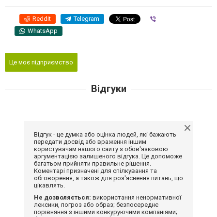
Reddit
Telegram
Viber
WhatsApp
Це моє підприємство
Відгуки
Відгук - це думка або оцінка людей, які бажають
передати досвід або враження іншим
користувачам нашого сайту з обов'язковою
аргументацією залишеного відгука. Це допоможе
багатьом прийняти правильне рішення.
Коментарі призначені для спілкування та
обговорення, а також для роз'яснення питань, що
цікавлять.
Не дозволяється:
використання ненормативної
лексики, погроз або образ; безпосереднє
порівняння з іншими конкуруючими компаніями;