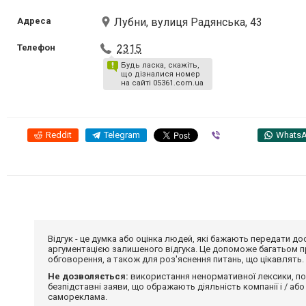
Адреса
Лубни, вулиця Радянська, 43
Телефон
2315
Будь ласка, скажіть,
що дізналися номер
на сайті 05361.com.ua
Reddit
Telegram
Viber
Whats
Відгук - це думка або оцінка людей, які бажають передати 
аргументацією залишеного відгука. Це допоможе багатьом пр
обговорення, а також для роз'яснення питань, що цікавлять.
Не дозволяється:
використання ненормативної лексики, по
безпідставні заяви, що ображають діяльність компанії і / або
самореклама.