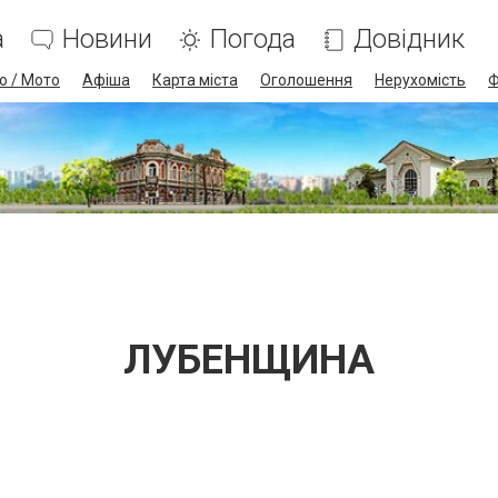
а
Новини
Погода
Довідник
о / Мото
Афіша
Карта міста
Оголошення
Нерухомість
Ф
ЛУБЕНЩИНА