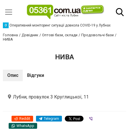
О
Оперативний моніторинг ситуації довкола COVID-19 у Лубнах
Головна
Довідник
Оптові бази, склади
Продовольчі бази
НИВА
НИВА
Опис
Відгуки
Лубни, провулок 3 Круглицької, 11
Reddit
Telegram
Viber
WhatsApp