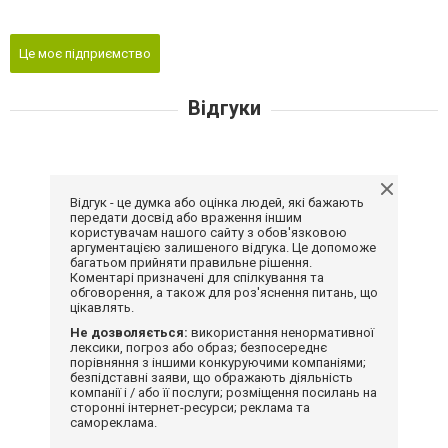
Це моє підприємство
Відгуки
Відгук - це думка або оцінка людей, які бажають
передати досвід або враження іншим
користувачам нашого сайту з обов'язковою
аргументацією залишеного відгука. Це допоможе
багатьом прийняти правильне рішення.
Коментарі призначені для спілкування та
обговорення, а також для роз'яснення питань, що
цікавлять.
Не дозволяється:
використання ненормативної
лексики, погроз або образ; безпосереднє
порівняння з іншими конкуруючими компаніями;
безпідставні заяви, що ображають діяльність
компанії і / або її послуги; розміщення посилань на
сторонні інтернет-ресурси; реклама та
самореклама.