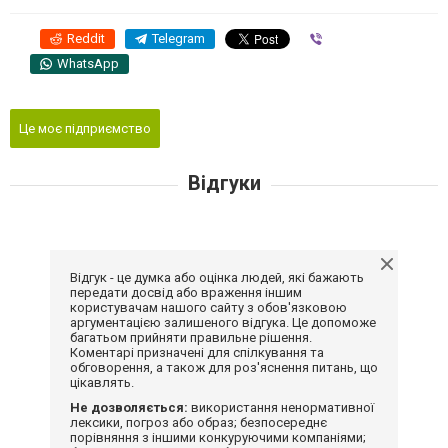
Reddit
Telegram
Viber
WhatsApp
Це моє підприємство
Відгуки
Відгук - це думка або оцінка людей, які бажають
передати досвід або враження іншим
користувачам нашого сайту з обов'язковою
аргументацією залишеного відгука. Це допоможе
багатьом прийняти правильне рішення.
Коментарі призначені для спілкування та
обговорення, а також для роз'яснення питань, що
цікавлять.
Не дозволяється:
використання ненормативної
лексики, погроз або образ; безпосереднє
порівняння з іншими конкуруючими компаніями;