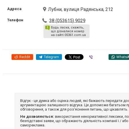
Адреса
Лубни, вулиця Радянська, 212
Телефон
38 (053615) 9029
Будь ласка, скажіть,
що дізналися номер
на сайті 05361.com.ua
Reddit
Telegram
Viber
Whats
Відгук - це думка або оцінка людей, які бажають передати 
аргументацією залишеного відгука. Це допоможе багатьом пр
обговорення, а також для роз'яснення питань, що цікавлять.
Не дозволяється:
використання ненормативної лексики, по
безпідставні заяви, що ображають діяльність компанії і / або
самореклама.