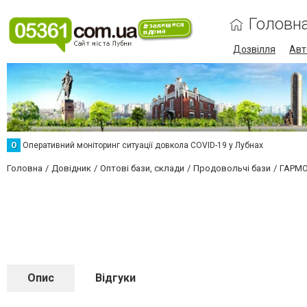
Головн
Дозвілля
Авт
О
Оперативний моніторинг ситуації довкола COVID-19 у Лубнах
Головна
Довідник
Оптові бази, склади
Продовольчі бази
ГАРМО
Опис
Відгуки