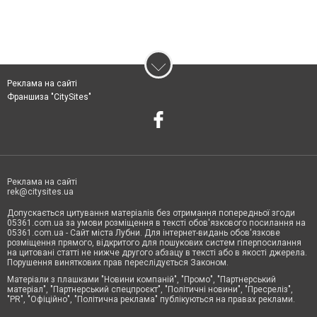
Реклама на сайті
Франшиза "CitySites"
Реклама на сайті
rek@citysites.ua
Допускається цитування матеріалів без отримання попередньої згоди
05361.com.ua за умови розміщення в тексті обов'язкового посилання на
05361.com.ua - Сайт міста Лубни. Для інтернет-видань обов'язкове
розміщення прямого, відкритого для пошукових систем гіперпосилання
на цитовані статті не нижче другого абзацу в тексті або в якості джерела.
Порушення виняткових прав переслідується Законом.
Матеріали з плашками "Новини компаній", "Промо", "Партнерський
матеріал", "Партнерський спецпроєкт", "Політичні новини", "Пресреліз",
"PR", "Офіційно", "Політична реклама" публікуються на правах реклами.