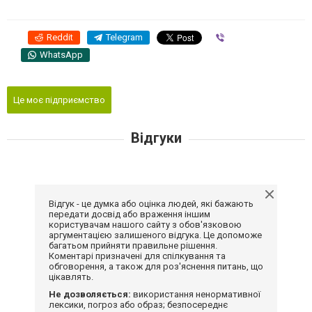
Reddit
Telegram
Viber
WhatsApp
Це моє підприємство
Відгуки
Відгук - це думка або оцінка людей, які бажають
передати досвід або враження іншим
користувачам нашого сайту з обов'язковою
аргументацією залишеного відгука. Це допоможе
багатьом прийняти правильне рішення.
Коментарі призначені для спілкування та
обговорення, а також для роз'яснення питань, що
цікавлять.
Не дозволяється:
використання ненормативної
лексики, погроз або образ; безпосереднє