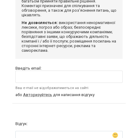
багатьом прийняти правильне рішення.
Коментарі призначені для спілкування та
обговорення, а також для роз'яснення питань, що
цікавлять.
Не дозволяється:
використання ненормативної
лексики, погроз або образ; безпосереднє
порівняння з іншими конкуруючими компаніями;
безпідставні заяви, що ображають діяльність
компанії і / або її послуги; розміщення посилань на
сторонні інтернет-ресурси; реклама та
самореклама.
Введіть email:
Ваш e-mail не відображатиметься на сайті
або
Авторизуйтесь
для написання відгуку
Відгук: