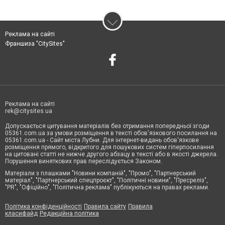
Реклама на сайті
Франшиза "CitySites"
Реклама на сайті
rek@citysites.ua
Допускається цитування матеріалів без отримання попередньої згоди
05361.com.ua за умови розміщення в тексті обов'язкового посилання на
05361.com.ua - Сайт міста Лубни. Для інтернет-видань обов'язкове
розміщення прямого, відкритого для пошукових систем гіперпосилання
на цитовані статті не нижче другого абзацу в тексті або в якості джерела.
Порушення виняткових прав переслідується Законом.
Матеріали з плашками "Новини компаній", "Промо", "Партнерський
матеріал", "Партнерський спецпроєкт", "Політичні новини", "Пресреліз",
"PR", "Офіційно", "Політична реклама" публікуються на правах реклами.
Політика конфіденційності
Правила сайту
Правила
класифайд
Редакційна політика