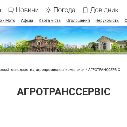
а
Новини
Погода
Довідник
о / Мото
Афіша
Карта міста
Оголошення
Нерухомість
Ф
рські господарства, агропромислові комплекси
АГРОТРАНССЕРВІС
АГРОТРАНССЕРВІС