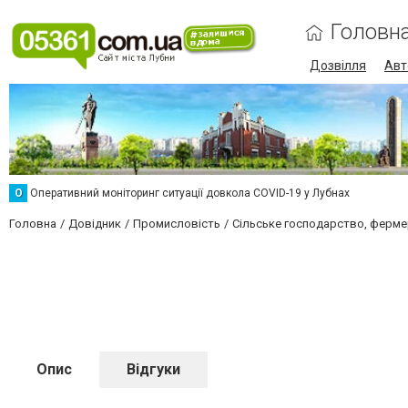
Головн
Дозвілля
Авт
О
Оперативний моніторинг ситуації довкола COVID-19 у Лубнах
Головна
Довідник
Промисловість
Сільське господарство, ферме
Опис
Відгуки