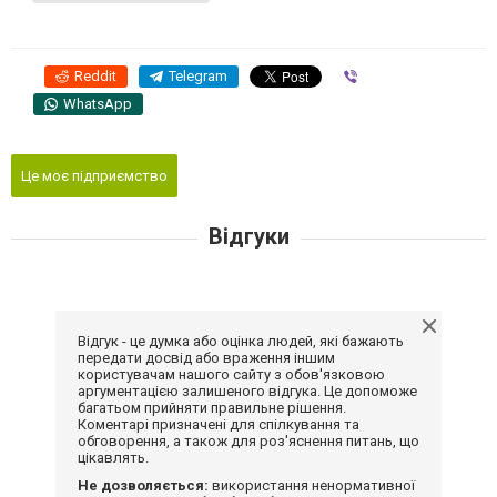
Reddit
Telegram
Viber
WhatsApp
Це моє підприємство
Відгуки
Відгук - це думка або оцінка людей, які бажають
передати досвід або враження іншим
користувачам нашого сайту з обов'язковою
аргументацією залишеного відгука. Це допоможе
багатьом прийняти правильне рішення.
Коментарі призначені для спілкування та
обговорення, а також для роз'яснення питань, що
цікавлять.
Не дозволяється:
використання ненормативної