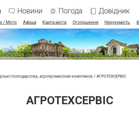
а
Новини
Погода
Довідник
о / Мото
Афіша
Карта міста
Оголошення
Нерухомість
Ф
рські господарства, агропромислові комплекси
АГРОТЕХСЕРВІС
АГРОТЕХСЕРВІС