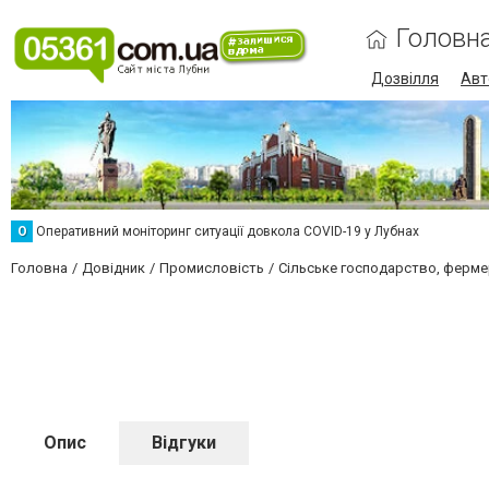
Головн
Дозвілля
Авт
О
Оперативний моніторинг ситуації довкола COVID-19 у Лубнах
Головна
Довідник
Промисловість
Сільське господарство, ферме
Опис
Відгуки