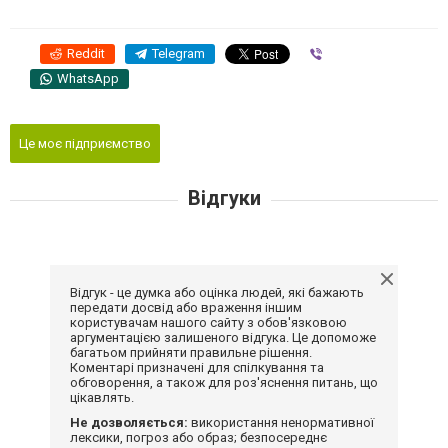
Reddit
Telegram
Viber
WhatsApp
Це моє підприємство
Відгуки
Відгук - це думка або оцінка людей, які бажають
передати досвід або враження іншим
користувачам нашого сайту з обов'язковою
аргументацією залишеного відгука. Це допоможе
багатьом прийняти правильне рішення.
Коментарі призначені для спілкування та
обговорення, а також для роз'яснення питань, що
цікавлять.
Не дозволяється:
використання ненормативної
лексики, погроз або образ; безпосереднє