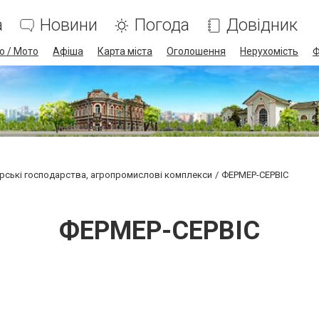
а
Новини
Погода
Довідник
о / Мото
Афіша
Карта міста
Оголошення
Нерухомість
Ф
рські господарства, агропромислові комплекси
ФЕРМЕР-СЕРВІС
ФЕРМЕР-СЕРВІС