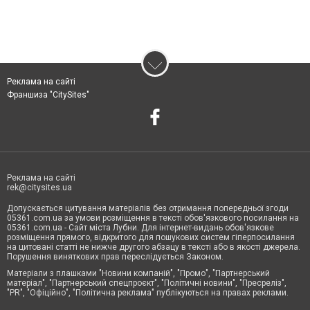
Реклама на сайті
Франшиза "CitySites"
Реклама на сайті
rek@citysites.ua
Допускається цитування матеріалів без отримання попередньої згоди
05361.com.ua за умови розміщення в тексті обов'язкового посилання на
05361.com.ua - Сайт міста Лубни. Для інтернет-видань обов'язкове
розміщення прямого, відкритого для пошукових систем гіперпосилання
на цитовані статті не нижче другого абзацу в тексті або в якості джерела.
Порушення виняткових прав переслідується Законом.
Матеріали з плашками "Новини компаній", "Промо", "Партнерський
матеріал", "Партнерський спецпроєкт", "Політичні новини", "Пресреліз",
"PR", "Офіційно", "Політична реклама" публікуються на правах реклами.