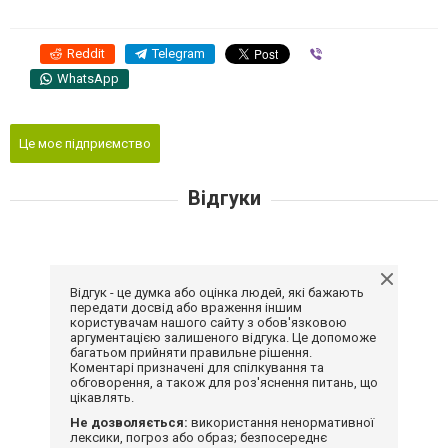
Reddit
Telegram
Viber
WhatsApp
Це моє підприємство
Відгуки
Відгук - це думка або оцінка людей, які бажають
передати досвід або враження іншим
користувачам нашого сайту з обов'язковою
аргументацією залишеного відгука. Це допоможе
багатьом прийняти правильне рішення.
Коментарі призначені для спілкування та
обговорення, а також для роз'яснення питань, що
цікавлять.
Не дозволяється:
використання ненормативної
лексики, погроз або образ; безпосереднє