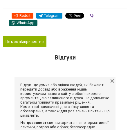
Reddit
Telegram
Viber
WhatsApp
Це моє підприємство
Відгуки
Відгук - це думка або оцінка людей, які бажають
передати досвід або враження іншим
користувачам нашого сайту з обов'язковою
аргументацією залишеного відгука. Це допоможе
багатьом прийняти правильне рішення.
Коментарі призначені для спілкування та
обговорення, а також для роз'яснення питань, що
цікавлять.
Не дозволяється:
використання ненормативної
лексики, погроз або образ; безпосереднє