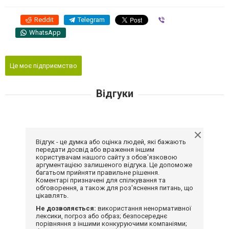
Reddit
Telegram
Viber
WhatsApp
Це моє підприємство
Відгуки
Відгук - це думка або оцінка людей, які бажають
передати досвід або враження іншим
користувачам нашого сайту з обов'язковою
аргументацією залишеного відгука. Це допоможе
багатьом прийняти правильне рішення.
Коментарі призначені для спілкування та
обговорення, а також для роз'яснення питань, що
цікавлять.
Не дозволяється:
використання ненормативної
лексики, погроз або образ; безпосереднє
порівняння з іншими конкуруючими компаніями;