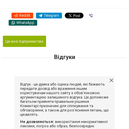
Reddit
Telegram
Viber
WhatsApp
Це моє підприємство
Відгуки
Відгук - це думка або оцінка людей, які бажають
передати досвід або враження іншим
користувачам нашого сайту з обов'язковою
аргументацією залишеного відгука. Це допоможе
багатьом прийняти правильне рішення.
Коментарі призначені для спілкування та
обговорення, а також для роз'яснення питань, що
цікавлять.
Не дозволяється:
використання ненормативної
лексики, погроз або образ; безпосереднє