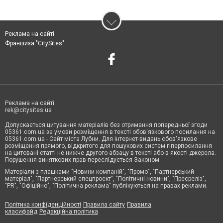
Реклама на сайті
Франшиза "CitySites"
Реклама на сайті
rek@citysites.ua
Допускається цитування матеріалів без отримання попередньої згоди
05361.com.ua за умови розміщення в тексті обов'язкового посилання на
05361.com.ua - Сайт міста Лубни. Для інтернет-видань обов'язкове
розміщення прямого, відкритого для пошукових систем гіперпосилання
на цитовані статті не нижче другого абзацу в тексті або в якості джерела.
Порушення виняткових прав переслідується Законом.
Матеріали з плашками "Новини компаній", "Промо", "Партнерський
матеріал", "Партнерський спецпроєкт", "Політичні новини", "Пресреліз",
"PR", "Офіційно", "Політична реклама" публікуються на правах реклами.
Політика конфіденційності
Правила сайту
Правила
класифайд
Редакційна політика