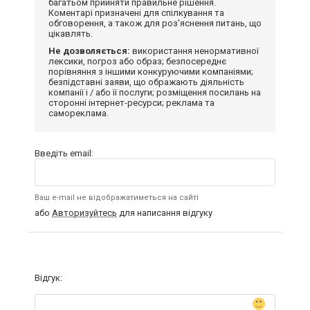
багатьом прийняти правильне рішення.
Коментарі призначені для спілкування та
обговорення, а також для роз'яснення питань, що
цікавлять.
Не дозволяється:
використання ненормативної
лексики, погроз або образ; безпосереднє
порівняння з іншими конкуруючими компаніями;
безпідставні заяви, що ображають діяльність
компанії і / або її послуги; розміщення посилань на
сторонні інтернет-ресурси; реклама та
самореклама.
Введіть email:
Ваш e-mail не відображатиметься на сайті
або
Авторизуйтесь
для написання відгуку
Відгук: