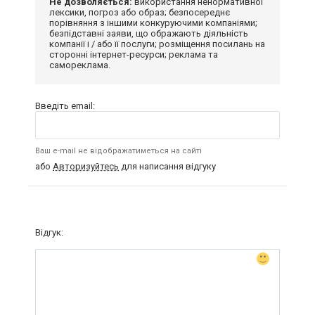
Не дозволяється:
використання ненормативної
лексики, погроз або образ; безпосереднє
порівняння з іншими конкуруючими компаніями;
безпідставні заяви, що ображають діяльність
компанії і / або її послуги; розміщення посилань на
сторонні інтернет-ресурси; реклама та
самореклама.
Введіть email:
Ваш e-mail не відображатиметься на сайті
або
Авторизуйтесь
для написання відгуку
Відгук: