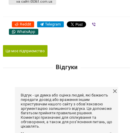
на сайті 05361.com.ua
Reddit
Telegram
Viber
WhatsApp
Це моє підприємство
Відгуки
Відгук - це думка або оцінка людей, які бажають
передати досвід або враження іншим
користувачам нашого сайту з обов'язковою
аргументацією залишеного відгука. Це допоможе
багатьом прийняти правильне рішення.
Коментарі призначені для спілкування та
обговорення, а також для роз'яснення питань, що
цікавлять.