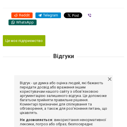
Reddit
Telegram
Viber
WhatsApp
Це моє підприємство
Відгуки
Відгук - це думка або оцінка людей, які бажають
передати досвід або враження іншим
користувачам нашого сайту з обов'язковою
аргументацією залишеного відгука. Це допоможе
багатьом прийняти правильне рішення.
Коментарі призначені для спілкування та
обговорення, а також для роз'яснення питань, що
цікавлять.
Не дозволяється:
використання ненормативної
лексики, погроз або образ; безпосереднє