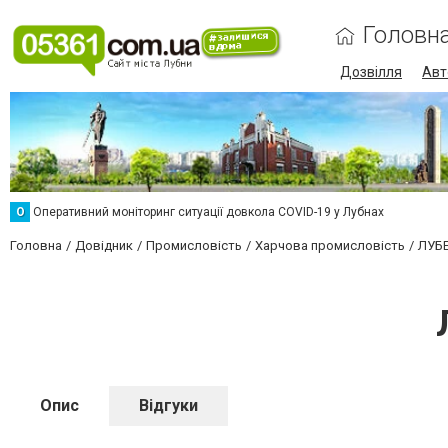
Головн
Дозвілля
Авт
О
Оперативний моніторинг ситуації довкола COVID-19 у Лубнах
Головна
Довідник
Промисловість
Харчова промисловість
ЛУБ
Опис
Відгуки