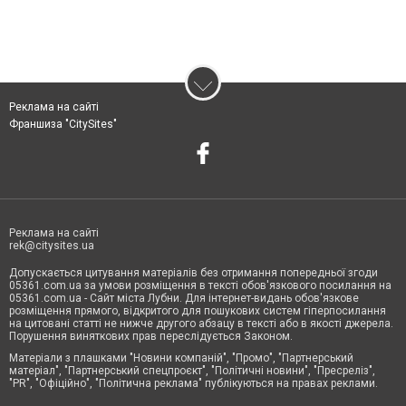
Реклама на сайті
Франшиза "CitySites"
Реклама на сайті
rek@citysites.ua
Допускається цитування матеріалів без отримання попередньої згоди
05361.com.ua за умови розміщення в тексті обов'язкового посилання на
05361.com.ua - Сайт міста Лубни. Для інтернет-видань обов'язкове
розміщення прямого, відкритого для пошукових систем гіперпосилання
на цитовані статті не нижче другого абзацу в тексті або в якості джерела.
Порушення виняткових прав переслідується Законом.
Матеріали з плашками "Новини компаній", "Промо", "Партнерський
матеріал", "Партнерський спецпроєкт", "Політичні новини", "Пресреліз",
"PR", "Офіційно", "Політична реклама" публікуються на правах реклами.