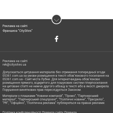
Реклама на сайті
Франшиза "CitySites"
Реклама на сайті
rek@citysites.ua
Допускається цитування матеріалів без отримання попередньої згоди
05361.com.ua за умови розміщення в тексті обов'язкового посилання на
05361.com.ua - Сайт міста Лубни. Для інтернет-видань обов'язкове
розміщення прямого, відкритого для пошукових систем гіперпосилання
на цитовані статті не нижче другого абзацу в тексті або в якості джерела.
Порушення виняткових прав переслідується Законом.
Матеріали з плашками "Новини компаній", "Промо", "Партнерський
матеріал", "Партнерський спецпроєкт", "Політичні новини", "Пресреліз",
"PR", "Офіційно", "Політична реклама" публікуються на правах реклами.
Політика конфіденційності
Правила сайту
Правила