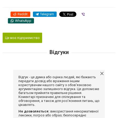
Reddit
Telegram
Viber
WhatsApp
Це моє підприємство
Відгуки
Відгук - це думка або оцінка людей, які бажають
передати досвід або враження іншим
користувачам нашого сайту з обов'язковою
аргументацією залишеного відгука. Це допоможе
багатьом прийняти правильне рішення.
Коментарі призначені для спілкування та
обговорення, а також для роз'яснення питань, що
цікавлять.
Не дозволяється:
використання ненормативної
лексики, погроз або образ; безпосереднє