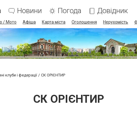
а
Новини
Погода
Довідник
о / Мото
Афіша
Карта міста
Оголошення
Нерухомість
Ф
ні клуби і федерації
СК ОРІЄНТИР
СК ОРІЄНТИР