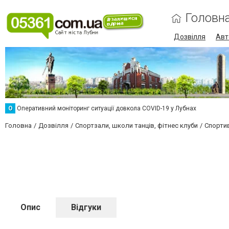
Головн
Дозвілля
Авт
О
Оперативний моніторинг ситуації довкола COVID-19 у Лубнах
Головна
Дозвілля
Спортзали, школи танців, фітнес клуби
Спортив
Опис
Відгуки