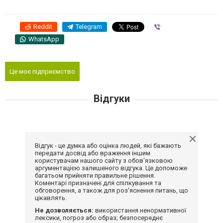
Reddit
Telegram
Viber
WhatsApp
Це моє підприємство
Відгуки
Відгук - це думка або оцінка людей, які бажають
передати досвід або враження іншим
користувачам нашого сайту з обов'язковою
аргументацією залишеного відгука. Це допоможе
багатьом прийняти правильне рішення.
Коментарі призначені для спілкування та
обговорення, а також для роз'яснення питань, що
цікавлять.
Не дозволяється:
використання ненормативної
лексики, погроз або образ; безпосереднє