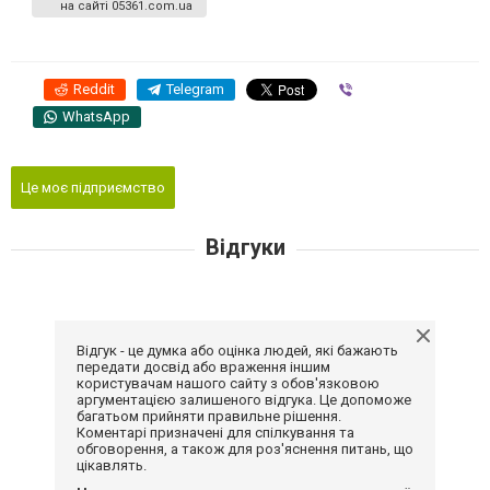
на сайті 05361.com.ua
Reddit
Telegram
Viber
WhatsApp
Це моє підприємство
Відгуки
Відгук - це думка або оцінка людей, які бажають
передати досвід або враження іншим
користувачам нашого сайту з обов'язковою
аргументацією залишеного відгука. Це допоможе
багатьом прийняти правильне рішення.
Коментарі призначені для спілкування та
обговорення, а також для роз'яснення питань, що
цікавлять.