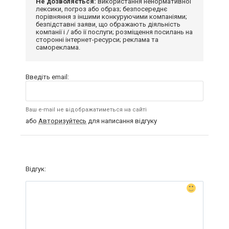
Не дозволяється:
використання ненормативної
лексики, погроз або образ; безпосереднє
порівняння з іншими конкуруючими компаніями;
безпідставні заяви, що ображають діяльність
компанії і / або її послуги; розміщення посилань на
сторонні інтернет-ресурси; реклама та
самореклама.
Введіть email:
Ваш e-mail не відображатиметься на сайті
або
Авторизуйтесь
для написання відгуку
Відгук: