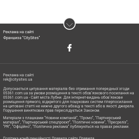
Реклама на сайті
Франшиза "CitySites"
Реклама на сайті
rek@citysites.ua
Допускається цитування матеріалів без отримання попередньої згоди
05361.com.ua за умови розміщення в тексті обов'язкового посилання на
05361.com.ua - Сайт міста Лубни. Для інтернет-видань обов'язкове
розміщення прямого, відкритого для пошукових систем гіперпосилання
на цитовані статті не нижче другого абзацу в тексті або в якості джерела.
Порушення виняткових прав переслідується Законом.
Матеріали з плашками "Новини компаній", "Промо", "Партнерський
матеріал", "Партнерський спецпроєкт", "Політичні новини", "Пресреліз",
"PR", "Офіційно", "Політична реклама" публікуються на правах реклами.
Політика конфіденційності
Правила сайту
Правила