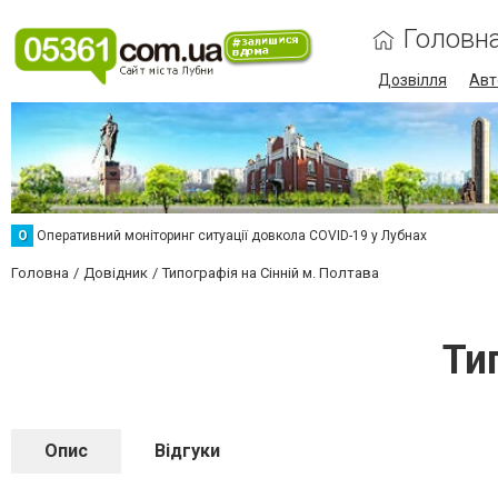
Головн
Дозвілля
Авт
О
Оперативний моніторинг ситуації довкола COVID-19 у Лубнах
Головна
Довідник
Типографія на Сінній м. Полтава
Ти
Опис
Відгуки