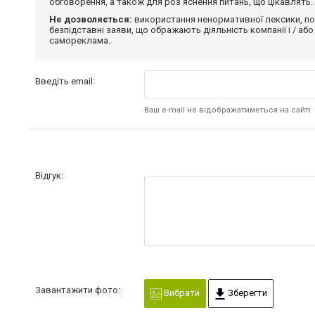
обговорення, а також для роз'яснення питань, що цікавлять.
Не дозволяється:
використання ненормативної лексики, по
безпідставні заяви, що ображають діяльність компанії і / або
самореклама.
Введіть email:
Ваш e-mail не відображатиметься на сайті
Відгук:
Завантажити фото:
Вибрати
Зберегти