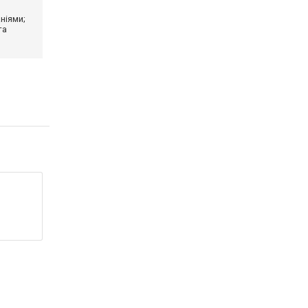
ніями;
та