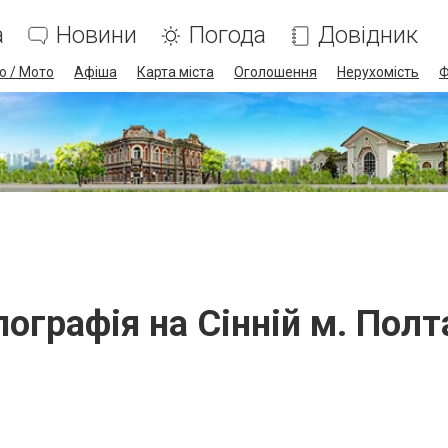
а
Новини
Погода
Довідник
о / Мото
Афіша
Карта міста
Оголошення
Нерухомість
Ф
пографія на Сінній м. Полт