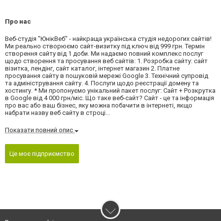
Про нас
Веб-студія "ЮнікВеб" - найкраща українська студія недорогих сайтів!
Ми реально створюємо сайт-визитку під ключ від 999 грн. Термін
створення сайту від 1 доби. Ми надаємо повний комплекс послуг
щодо створення та просування веб сайтів: 1. Розробка сайту: сайт
візитка, лендінг, сайт каталог, інтернет магазин 2. Платне
просування сайту в пошуковій мережі Google 3. Технічний супровід
та адміністрування сайту. 4. Послуги щодо реєстрації домену та
хостингу. * Ми пропонуємо унікальний пакет послуг: Сайт + Розкрутка
в Google від 4 000 грн/міс. Що таке веб-сайт? Сайт - це та інформація
про вас або ваш бізнес, яку можна побачити в інтернеті, якщо
набрати назву веб сайту в строці...
Показати повний опис
Це моє підприємство