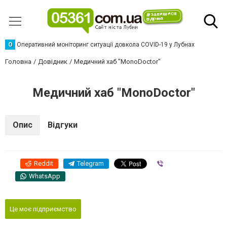
О
Оперативний моніторинг ситуації довкола COVID-19 у Лубнах
Головна
Довідник
Медичний хаб "MonoDoctor"
Медичний хаб "MonoDoctor"
Опис
Відгуки
Reddit
Telegram
Viber
WhatsApp
Це моє підприємство