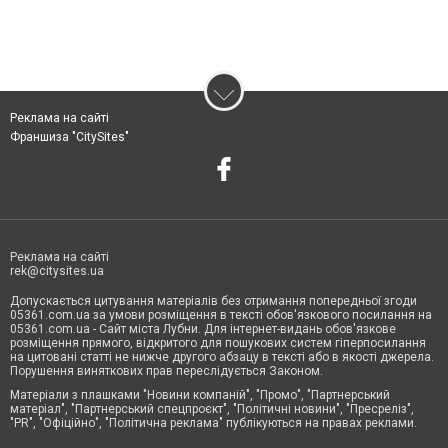
Реклама на сайті
Франшиза "CitySites"
Реклама на сайті
rek@citysites.ua
Допускається цитування матеріалів без отримання попередньої згоди
05361.com.ua за умови розміщення в тексті обов'язкового посилання на
05361.com.ua - Сайт міста Лубни. Для інтернет-видань обов'язкове
розміщення прямого, відкритого для пошукових систем гіперпосилання
на цитовані статті не нижче другого абзацу в тексті або в якості джерела.
Порушення виняткових прав переслідується Законом.
Матеріали з плашками "Новини компаній", "Промо", "Партнерський
матеріал", "Партнерський спецпроєкт", "Політичні новини", "Пресреліз",
"PR", "Офіційно", "Політична реклама" публікуються на правах реклами.