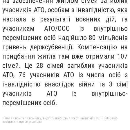
на забезпечення житлом сімей загиблих
учасників АТО, особам з інвалідністю, яка
настала в результаті воєнних дій, та
учасникам АТО/ООС із внутрішньо
переміщених осіб надійшло 80 мільйонів
гривень держсубвенції. Компенсацію на
придбання житла там вже отримали 107
сімей. Це 28 сімей загиблих учасників
АТО, 76 учасників АТО із числа осіб з
інвалідністю внаслідок війни та 3 сімї
учасників АТО із внутрішньо-
переміщених осіб.
Якщо ви помітили помилку, виділіть необхідний текст і натисніть Ctrl + Enter, щоб
повідомити про це редакцію