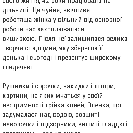
свого життя, 42 роки працювала на
дільниці. Ця чуйна, ввічлива
роботяща жінка у вільний від основної
роботи час захоплювалася
вишивкою. Після неї залишилася велика
творча спадщина, яку зберегла її
донька і сьогодні презентує широкому
глядачеві.
Рушники і сорочки, накидки і штори,
картини, на яких мчаться у своїй
нестримності трійка коней, Оленка, що
задумалася над водою, розшиті
наволочки і підзорники, вишиті гладдю і