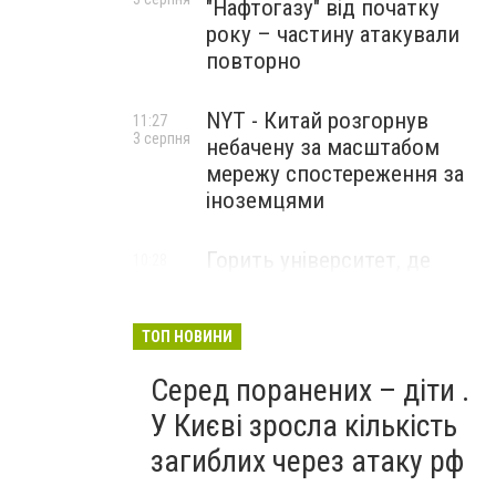
"Нафтогазу" від початку
року – частину атакували
повторно
NYT - Китай розгорнув
11:27
3 серпня
небачену за масштабом
мережу спостереження за
іноземцями
Горить університет, де
10:28
3 серпня
розробляли системи БПЛА .
Удар по Бєлгороду
ТОП НОВИНИ
Серед поранених – діти .
У Києві зросла кількість
загиблих через атаку рф