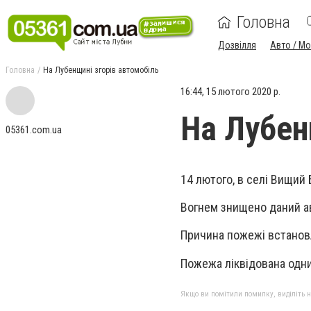
Головна
Дозвілля
Авто / М
Головна
На Лубенщині згорів автомобіль
16:44, 15 лютого 2020 р.
На Лубен
05361.com.ua
14 лютого, в селі Вищий
Вогнем знищено даний а
Причина пожежі встанов
Пожежа ліквідована одни
Якщо ви помітили помилку, виділіть нео