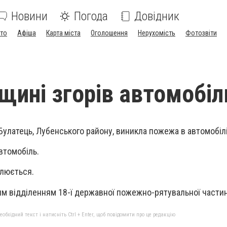
Новини
Погода
Довідник
ото
Афіша
Карта міста
Оголошення
Нерухомість
Фотозвіти
щині згорів автомобіл
 Булатець, Лубенського району, виникла пожежа в автомобіл
втомобіль.
люється.
м відділенням 18-ї державної пожежно-рятувальної частин
бхідний текст і натисніть Ctrl + Enter, щоб повідомити про це редакцію