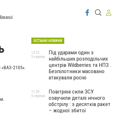
Вакансії
ОСТАННІ НОВИНИ
ь
Під ударами один з
12:52
5 серпня
найбільших розподільчих
центрів Wildberries та НПЗ .
і «ВАЗ-2105».
Безпілотники масовано
атакували росію
Повітряні сили ЗСУ
11:29
5 серпня
озвучили деталі нічного
и.
обстрілу : з десятків ракет
– жодної збитої