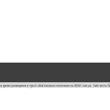
а умови розміщення в тексті обов'язкового посилання на 05361.com.ua - Сайт міста Л
сті або в якості джерела. Порушення виняткових прав переслідується Законом.
ський спецпроєкт", "Політичні новини", "Пресреліз", "PR", "Офіційно", "Політична рек
раншиза "CitySites"
Правила класифайд
Редакційна політика
Політика конфіденційн