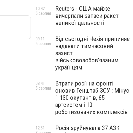
Reuters - США майже
10:42
5 серпня
вичерпали запаси ракет
великої дальності
Від сьогодні Чехія припиняє
09:11
5 серпня
надавати тимчасовий
захист
військовозобов’язаним
українцям
Втрати росії на фронті
08:41
5 серпня
оновив Генштаб ЗСУ : Мінус
1 130 окупантів, 65
артсистем і 10
роботизованих комплексів
Росія зруйнувала 37 АЗК
12:51
3 серпня