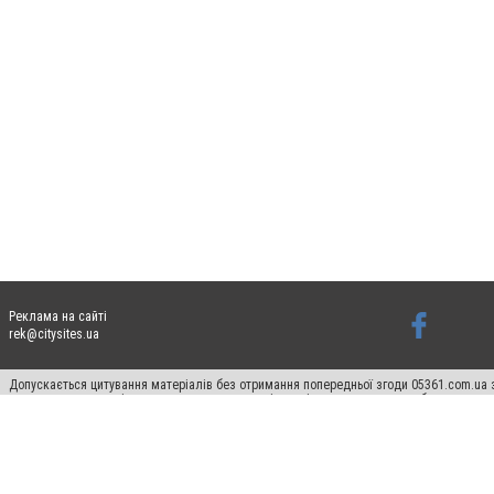
Реклама на сайті
rek@citysites.ua
Допускається цитування матеріалів без отримання попередньої згоди 05361.com.ua з
пошукових систем гіперпосилання на цитовані статті не нижче другого абзацу в тек
Матеріали з плашками "Новини компаній", "Промо", "Партнерський матеріал", "Партнер
Реклама на сайті
Ф