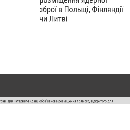
розміщення ядерної
зброї в Польщі, Фінляндії
чи Литві
убни. Для інтернет-видань обов'язкове розміщення прямого, відкритого для
лама" публікуються на правах реклами.
ості
Правила сайту