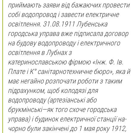
приймають заяви від бажаючих провести
собі водопровод і завести електричне
освітлення. 31.08.1911 Лубенська
городська управа вже підписала договор
на будову водопроводу і електричного
освітлення в Лубнах з
катеринославською фірмою «Інж. Ф. Ів.
Плате і К° санітарнотехничне бюро», яка й
має негайно розпочати роботи з таким
підрахунком, щоб колодязі для
водопроводу (артезіанські або
брукмінські—як того схоче городська
управа) і будинок електричної станції на-
чорно були закінчені до 1 мая року 1912,