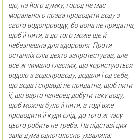
що, на його думку, город не має
морального права проводити воду з
свого водопроводу, бо вона не придатна,
щоб її пити, а до того може ще й
небезпешна для здоровля. Проти
останніх слів дехто запротестував, але
все ж чимало гласних, що користуються
водою з водопроводу, додали і од себе,
що вода і справді не придатна, щоб пити
її, що варто наперед добути таку воду,
щоб можна було її пити, а тоді вже
проводити її куди слід, до того ж часу
цього робить не треба. На підставі цих
заяв дума одноголосно ухвалила: