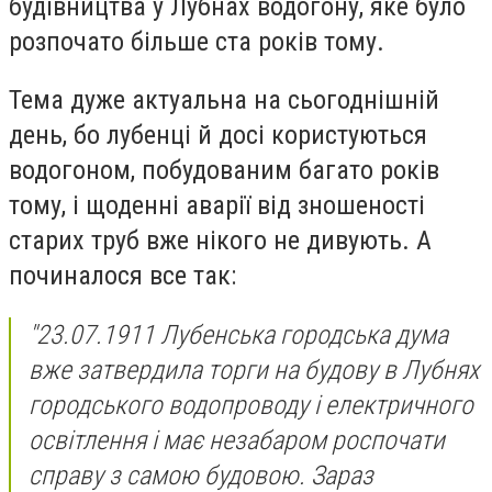
будівництва у Лубнах водогону, яке було
розпочато більше ста років тому.
Тема дуже актуальна на сьогоднішній
день, бо лубенці й досі користуються
водогоном, побудованим багато років
тому, і щоденні аварії від зношеності
старих труб вже нікого не дивують. А
починалося все так:
"23.07.1911 Лубенська городська дума
вже затвердила торги на будову в Лубнях
городського водопроводу і електричного
освітлення і має незабаром роспочати
справу з самою будовою. Зараз