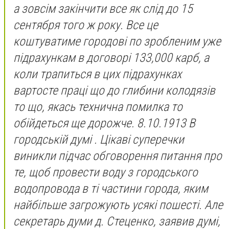
а зовсім закінчити все як слід до 15
сентября того ж року. Все це
коштуватиме городові по зробленим уже
підрахункам в договорі 133,000 карб, а
коли трапиться в цих підрахунках
вартосте праці що до глибини колодязів
то що, якась технична помилка то
обійдеться ще дорожче. 8.10.1913 В
городській думі . Цікаві суперечки
виникли підчас обговорення питання про
те, щоб провести воду з городського
водопровода в ті частини города, яким
найбільше загрожують усякі пошесті. Але
секретарь думи д. Стеценко, заявив думі,