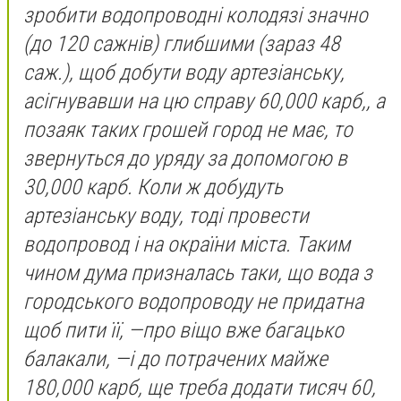
зробити водопроводні колодязі значно
(до 120 сажнів) глибшими (зараз 48
саж.), щоб добути воду артезіанську,
асігнувавши на цю справу 60,000 карб,, а
позаяк таких грошей город не має, то
звернуться до уряду за допомогою в
30,000 карб. Коли ж добудуть
артезіанську воду, тоді провести
водопровод і на окраїни міста. Таким
чином дума призналась таки, що вода з
городського водопроводу не придатна
щоб пити її, —про віщо вже багацько
балакали, —і до потрачених майже
180,000 карб, ще треба додати тисяч 60,