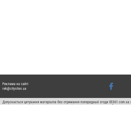
Реклама на сайті
rek@citysites.ua
Допускається цитування матеріалів без отримання попередньої згоди 05361.com.ua з
пошукових систем гіперпосилання на цитовані статті не нижче другого абзацу в тек
Матеріали з плашками "Новини компаній", "Промо", "Партнерський матеріал", "Партнер
Реклама на сайті
Ф