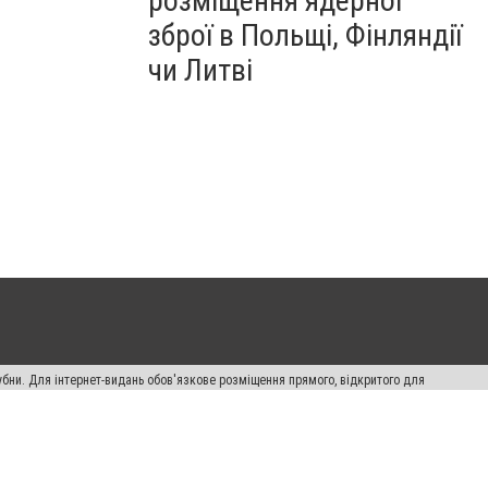
розміщення ядерної
зброї в Польщі, Фінляндії
чи Литві
убни. Для інтернет-видань обов'язкове розміщення прямого, відкритого для
лама" публікуються на правах реклами.
ості
Правила сайту