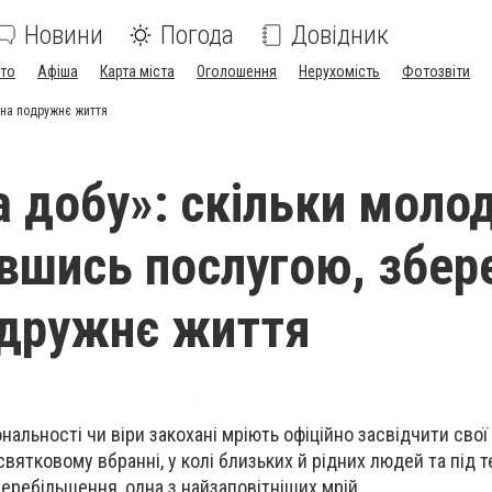
Новини
Погода
Довідник
ото
Афіша
Карта міста
Оголошення
Нерухомість
Фотозвіти
 на подружнє життя
 добу»: скільки молод
вшись послугою, збер
одружнє життя
ональності чи віри закохані мріють офіційно засвідчити свої
святковому вбранні, у колі близьких й рідних людей та під 
перебільшення, одна з найзаповітніших мрій.