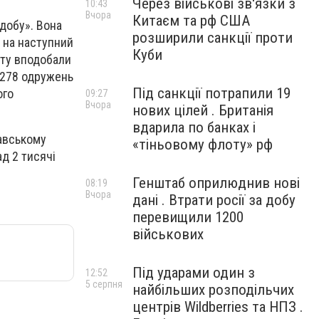
Через військові зв'язки з
10:43
Вчора
Китаєм та рф США
добу». Вона
розширили санкції проти
 на наступний
Куби
сту вподобали
а 278 одружень
Під санкції потрапили 19
ого
09:27
Вчора
нових цілей . Британія
вдарила по банках і
тавському
«тіньовому флоту» рф
ад 2 тисячі
Генштаб оприлюднив нові
08:19
Вчора
дані . Втрати росії за добу
перевищили 1200
військових
Під ударами один з
12:52
5 серпня
найбільших розподільчих
центрів Wildberries та НПЗ .