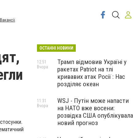
Вакансії
ОСТАННІ НОВИНИ
ят,
Трамп відмовив Україні у
12:51
Вчора
ракетах Patriot на тлі
егли
кривавих атак Росії : Нас
розділяє океан
WSJ - Путін може напасти
11:31
Вчора
на НАТО вже восени:
розвідка США опублікувала
 стосунки.
новий прогноз
тематичний