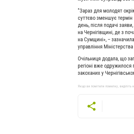
"Зараз для молодят окрі
суттєво зменшує термін 
день, після подачі заяви
на Чернігівщині, де з по
на Сумщині», – зазначила
управління Міністерства 
Очільниця додала, що заг
регіоні вже одружилося п
закоханих у Чернігівсько
Якщо ви помітили помилку, виділіть нео