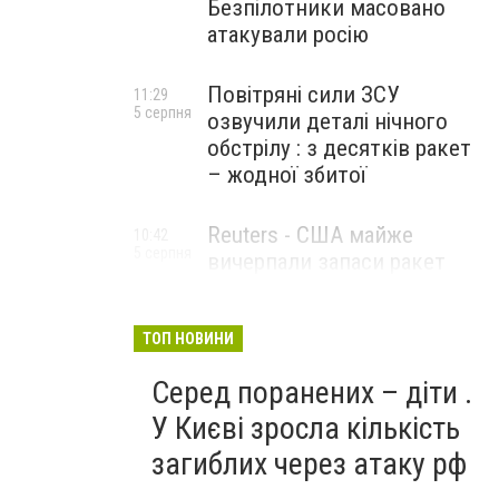
Безпілотники масовано
атакували росію
Повітряні сили ЗСУ
11:29
5 серпня
озвучили деталі нічного
обстрілу : з десятків ракет
– жодної збитої
Reuters - США майже
10:42
5 серпня
вичерпали запаси ракет
великої дальності
ТОП НОВИНИ
Серед поранених – діти .
У Києві зросла кількість
загиблих через атаку рф