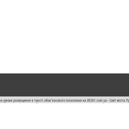
а умови розміщення в тексті обов'язкового посилання на 05361.com.ua - Сайт міста Л
сті або в якості джерела. Порушення виняткових прав переслідується Законом.
ський спецпроєкт", "Політичні новини", "Пресреліз", "PR", "Офіційно", "Політична рек
раншиза "CitySites"
Правила класифайд
Редакційна політика
Політика конфіденційн