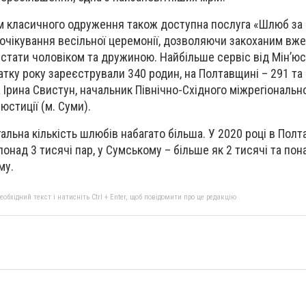
м класичного одруження також доступна послуга «Шлюб за 
очікування весільної церемонії, дозволяючи закоханим вже
, стати чоловіком та дружиною. Найбільше сервіс від Мін’ю
чатку року зареєстрували 340 родин, на Полтавщині – 291 т
 Ірина Свистун, начальник Північно-Східного міжрегіональн
юстиції (м. Суми).
альна кількість шлюбів набагато більша. У 2020 році в Пол
онад 3 тисячі пар, у Сумському – більше як 2 тисячі та пон
му.
бхідний текст і натисніть Ctrl + Enter, щоб повідомити про це редакцію