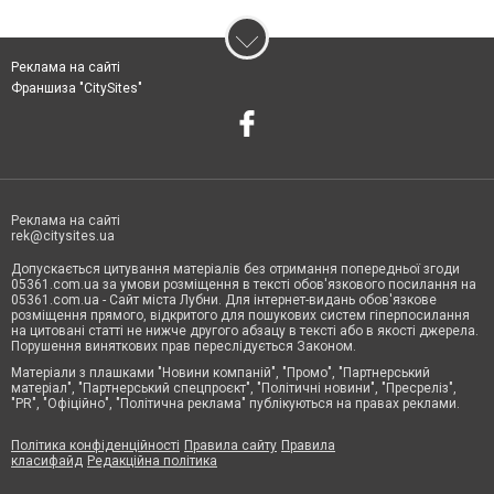
Реклама на сайті
Франшиза "CitySites"
Реклама на сайті
rek@citysites.ua
Допускається цитування матеріалів без отримання попередньої згоди
05361.com.ua за умови розміщення в тексті обов'язкового посилання на
05361.com.ua - Сайт міста Лубни. Для інтернет-видань обов'язкове
розміщення прямого, відкритого для пошукових систем гіперпосилання
на цитовані статті не нижче другого абзацу в тексті або в якості джерела.
Порушення виняткових прав переслідується Законом.
Матеріали з плашками "Новини компаній", "Промо", "Партнерський
матеріал", "Партнерський спецпроєкт", "Політичні новини", "Пресреліз",
"PR", "Офіційно", "Політична реклама" публікуються на правах реклами.
Політика конфіденційності
Правила сайту
Правила
класифайд
Редакційна політика