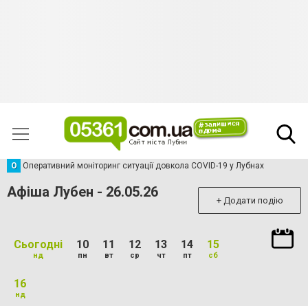
О
Оперативний моніторинг ситуації довкола COVID-19 у Лубнах
Афіша Лубен - 26.05.26
+ Додати подію
Сьогодні
10
11
12
13
14
15
нд
пн
вт
ср
чт
пт
сб
16
нд