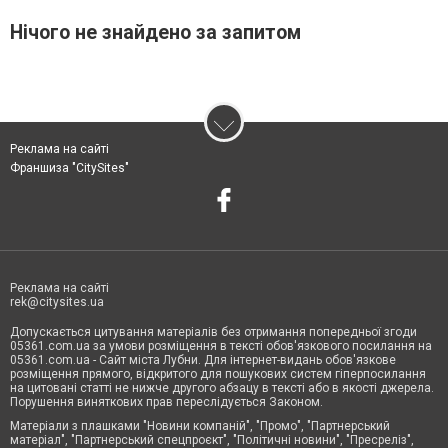
Нічого не знайдено за запитом
Реклама на сайті
Франшиза "CitySites"
Реклама на сайті
rek@citysites.ua
Допускається цитування матеріалів без отримання попередньої згоди
05361.com.ua за умови розміщення в тексті обов'язкового посилання на
05361.com.ua - Сайт міста Лубни. Для інтернет-видань обов'язкове
розміщення прямого, відкритого для пошукових систем гіперпосилання
на цитовані статті не нижче другого абзацу в тексті або в якості джерела.
Порушення виняткових прав переслідується Законом.
Матеріали з плашками "Новини компаній", "Промо", "Партнерський
матеріал", "Партнерський спецпроєкт", "Політичні новини", "Пресреліз",